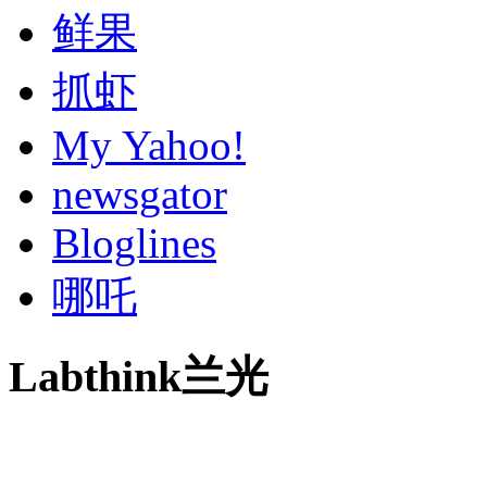
鲜果
抓虾
My Yahoo!
newsgator
Bloglines
哪吒
Labthink兰光