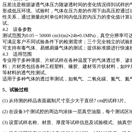
压差法是根据渗透气体压力随渗透时间的变化情况得到试样的
形成低压环境。试验时，气体在压力差的作用下由高压腔通过
性关系，通过测量此时单位时间内低压腔内压力的变化值计算
试。
4.2 设备参数
测试范围为0.05 ~ 50000 cm3/(m2•24h•0.1MPa)，真
可满足客户不同试验条件下的检测需求；三个完全独立的试验
可支持有毒气体、易燃易爆气体的测试；提供标准膜进行快速校
4.3 适用范围
专业用于多种薄膜、片材试样在各种温度下的气体透过率、渗
料；片材类包括各种工程塑料、橡胶、建材等片状材料，如PP
等材料的透气性测试。
适用于多种气体的透过率测试，如氧气、二氧化碳、氮气、氦气、空气等。可满足多
5
、试验过程
(1) 从待测的样品表面裁制尺寸至少大于直径7 cm的试样3片。
(2) 在设备3个测试腔的周边均涂抹一层真空油脂，每个测试
(3) 设置试样名称、材质、厚度等试样信息及试验模式、抽真