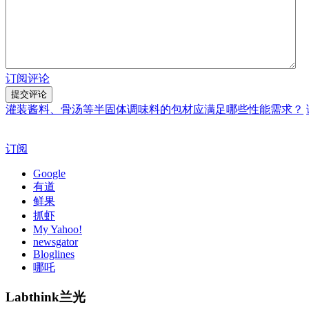
订阅评论
灌装酱料、骨汤等半固体调味料的包材应满足哪些性能需求？
订阅
Google
有道
鲜果
抓虾
My Yahoo!
newsgator
Bloglines
哪吒
Labthink兰光