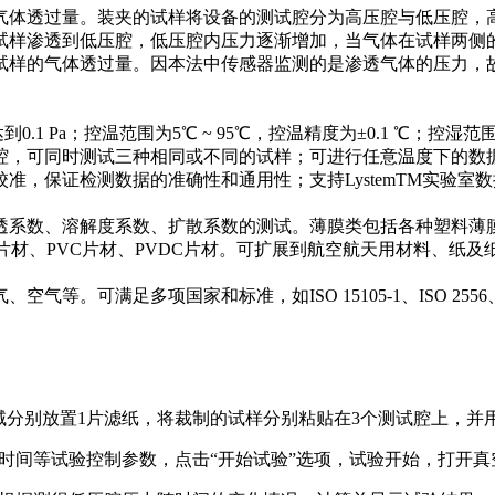
气体透过量。装夹的试样将设备的测试腔分为高压腔与低压腔，
试样渗透到低压腔，低压腔内压力逐渐增加，当气体在试样两侧
试样的气体透过量。因本法中传感器监测的是渗透气体的压力，
空分辨率可达到0.1 Pa；控温范围为5℃ ~ 95℃，控温精度为±0.1 ℃；控
腔，可同时测试三种相同或不同的试样；可进行任意温度下的数
准，保证检测数据的准确性和通用性；支持LystemTM实验室
透系数、溶解度系数、扩散系数的测试。薄膜类包括各种塑料薄
片材、PVC片材、PVDC片材。可扩展到航空航天用材料、纸
项国家和标准，如ISO 15105-1、ISO 2556、GB/T 1038
区域分别放置1片滤纸，将裁制的试样分别粘贴在3个测试腔上，并
空时间等试验控制参数，点击“开始试验”选项，试验开始，打开真