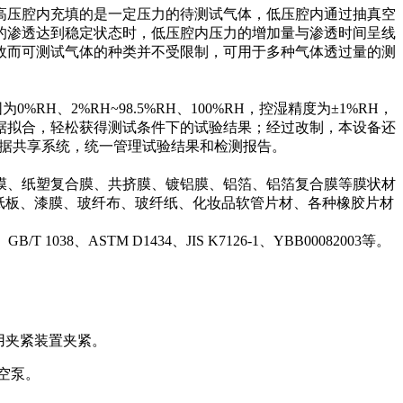
高压腔内充填的是一定压力的待测试气体，低压腔内通过抽真空
的渗透达到稳定状态时，低压腔内压力的增加量与渗透时间呈线
故而可测试气体的种类并不受限制，可用于多种气体透过量的测
湿范围为0%RH、2%RH~98.5%RH、100%RH，控湿精度为±1%RH，
据拟合，轻松获得测试条件下的试验结果；经过改制，本设备还
数据共享系统，统一管理试验结果和检测报告。
膜、纸塑复合膜、共挤膜、镀铝膜、铝箔、铝箔复合膜等膜状材
及纸板、漆膜、玻纤布、玻纤纸、化妆品软管片材、各种橡胶片材
、ASTM D1434、JIS K7126-1、YBB00082003等。
用夹紧装置夹紧。
空泵。