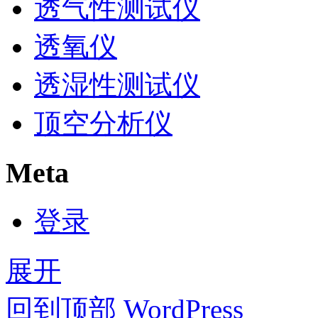
透气性测试仪
透氧仪
透湿性测试仪
顶空分析仪
Meta
登录
展开
回到顶部
WordPress