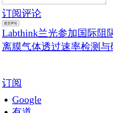
订阅评论
Labthink兰光参加国
离膜气体透过速率检测与
订阅
Google
有道