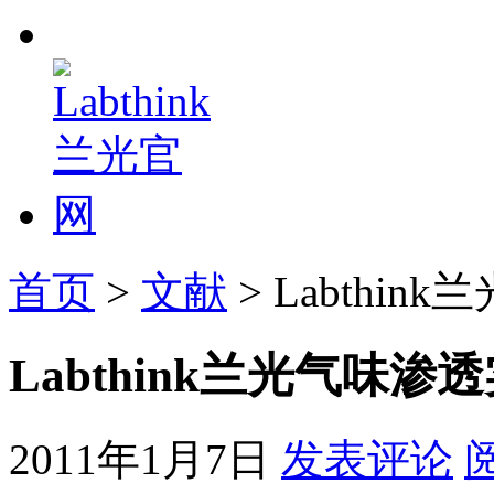
首页
>
文献
> Labthi
Labthink兰光气味
2011年1月7日
发表评论