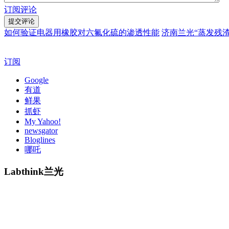
订阅评论
如何验证电器用橡胶对六氟化硫的渗透性能
济南兰光“蒸发残
订阅
Google
有道
鲜果
抓虾
My Yahoo!
newsgator
Bloglines
哪吒
Labthink兰光