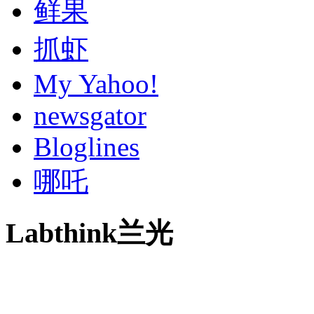
鲜果
抓虾
My Yahoo!
newsgator
Bloglines
哪吒
Labthink兰光