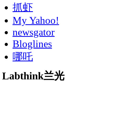
抓虾
My Yahoo!
newsgator
Bloglines
哪吒
Labthink兰光