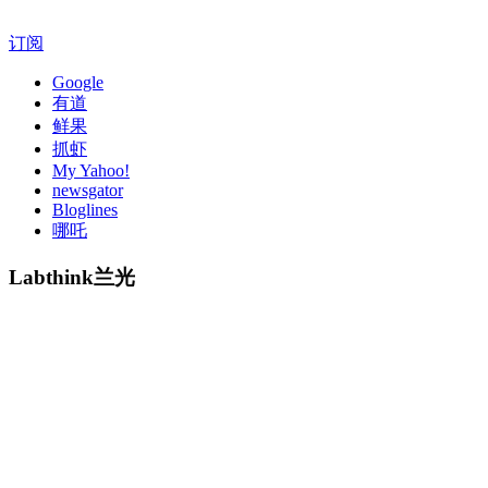
订阅
Google
有道
鲜果
抓虾
My Yahoo!
newsgator
Bloglines
哪吒
Labthink兰光