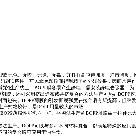
。
OPP膜无色、无嗅、无味、无毒，并具有高拉伸强度、冲击强度、
的印刷适应性，可以套色印刷而得到精美的外观效果，因而常用
转的生产线上，BOPP膜容易产生静电，需安装静电去除器。为了
溶剂胶，还可采用挤出涂布或共挤复合的方法生产可热封BOPP膜
面包装。BOPP薄膜的引发撕裂强度在拉伸后有所提高，但继发
生产封箱胶带，是BOPP用量较大的市场。
OPP薄膜性能也不一样。平膜法生产的BOPP薄膜由于拉伸比大
产。BOPP可以与多种不同材料复合，以满足特殊的应用需要。如BO
不同的复合膜可应用于油性食。