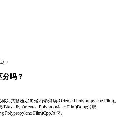
分吗？
区分吗？
聚丙烯薄膜(Oriented Polypropylene Film)。
iented Polypropylene Film)Bopp薄膜。
ropylene Film)Cpp薄膜。