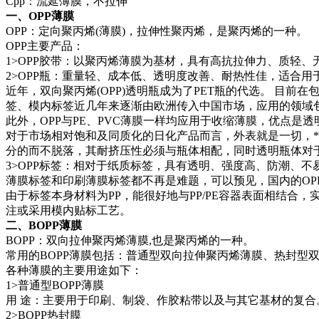
Cpp：流延薄膜，不拉伸
一、OPP薄膜
OPP：定向聚丙烯(薄膜)，拉伸性聚丙烯，是聚丙烯的一种。
OPP主要产品：
1>OPP胶带：以聚丙烯薄膜为基材，具有高抗拉伸力、质轻、
2>OPP瓶：重量轻、成本低、透明度改善、耐热性佳，适合用
近年，双向聚丙烯(OPP)透明瓶成为了PET瓶的代选。 
签、模内标签近几年来逐渐由欧洲传入中国市场，应用的领域
此外，OPP与PE、PVC薄膜一样均应用于收缩薄膜，优点
对于市场相对饱和及同质化的日化产品而言，外表就是一切，
分的而不脱落，其耐挤压性必须与瓶体相配，同时透明瓶体对
3>OPP标签：相对于纸质标签，具有透明、强度高、防潮、
薄膜标签和印刷薄膜标签都不再是难题，可以预见，国内的OP
由于标签本身材料为PP，能很好地与PP/PE容器表面相结
注或采用模内贴标工艺。
二、BOPP薄膜
BOPP：双向拉伸聚丙烯薄膜,也是聚丙烯的一种。
常用的BOPP薄膜包括：普通型双向拉伸聚丙烯薄膜、热封型
各种薄膜的主要用途如下：
1>普通型BOPP薄膜
用 途：主要用于印刷、制袋、作胶粘带以及与其它基材的复合
2>BOPP热封膜