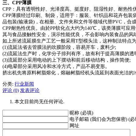
三、CPP薄膜
CPP：具有透明性好、光泽度高、挺度好、阻湿性好、耐热性
CPP薄膜经过印刷、制袋，适用于：服装、针织品和花卉包装袋
品包装(输液袋)，在相册、文件夹和文件等领域代替PVC，
CPP耐热性优良。由於PP软化点大约为140℃，该类薄膜
其与食品接触性安全，演示性能优良，不会影响内装食品的风
如上所述流延膜生产工艺一般采用T型模头法，这种制法特点
(1)流延法省去管膜法的吹膜阶段，容易开车，废料少;
(2)流延法生产时，化学分子排列有序，故有利于提高薄膜的透
(3)流延部分采用电动的上下摆动和前后移动结构，操作简便;
(4)电晕部分采用风冷和水冷方式，产品不易变形。
挤出机先将原料树脂熔化，熔融树脂经机头流延到表面光洁的
分类:
行业新闻
评论 (0)
发表评论
本文目前尚无任何评论.
昵称 (必填)
电子邮箱 (我们会为您保密) (必
网址