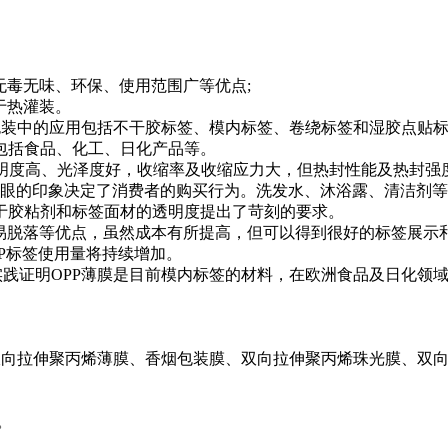
无毒无味、环保、使用范围广等优点;
于热灌装。
目前在包装中的应用包括不干胶标签、模内标签、卷绕标签和湿胶点
包括食品、化工、日化产品等。
是透明度高、光泽度好，收缩率及收缩应力大，但热封性能及热封
*眼的印象决定了消费者的购买行为。洗发水、沐浴露、清洁剂
于胶粘剂和标签面材的透明度提出了苛刻的要求。
不易脱落等优点，虽然成本有所提高，但可以得到很好的标签展
P标签使用量将持续增加。
合，实践证明OPP薄膜是目前模内标签的材料，在欧洲食品及日化
双向拉伸聚丙烯薄膜、香烟包装膜、双向拉伸聚丙烯珠光膜、双
。