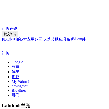
订阅评论
PBT材料的5大应用范围
人造皮肤应具备哪些性能
订阅
Google
有道
鲜果
抓虾
My Yahoo!
newsgator
Bloglines
哪吒
Labthink兰光