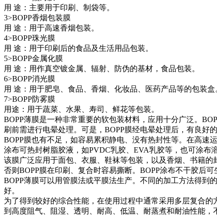
用 途：主要用于印刷、制袋等。
3>BOPP香烟包装膜
用 途：用于高速香烟包装。
4>BOPP珠光膜
用 途：用于印刷后的食品及生活用品包装。
5>BOPP金属化膜
用 途：用作真空镀金属、辐射、防伪的基材，食品包装。
6>BOPP消光膜
用 途：用于肥皂、食品、香烟、化妆品、医药产品等的包装盒
7>BOPP防雾膜
用途：用于蔬菜、水果、寿司、鲜花等包装。
BOPP薄膜是一种非常重要的软包装材料，应用十分广泛。B
刷前需进行电晕处理。可是，BOPP膜经电晕处理后，有良好
BOPP膜也有不足，如容易累积静电、没有热封性等。在高速运
涂布可热封树脂胶液，如PVDC乳胶、EVA乳胶等，也可涂布
该膜广泛应用于面包、衣服、鞋袜等包装，以及香烟、书籍的封
否则BOPP膜在印刷、复合时容易撕断。BOPP涂布不干胶后可
BOPP薄膜可以用管膜法或平膜法生产。不同的加工方法得到的B
好。
为了得到较好的综合性能，在使用过程中通常采用多层复合的方法生
到高度阻气、阻湿、透明、耐高、低温、耐蒸煮和耐油性能，