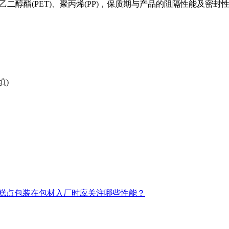
醇酯(PET)、聚丙烯(PP)，保质期与产品的阻隔性能及密封
填)
糕点包装在包材入厂时应关注哪些性能？