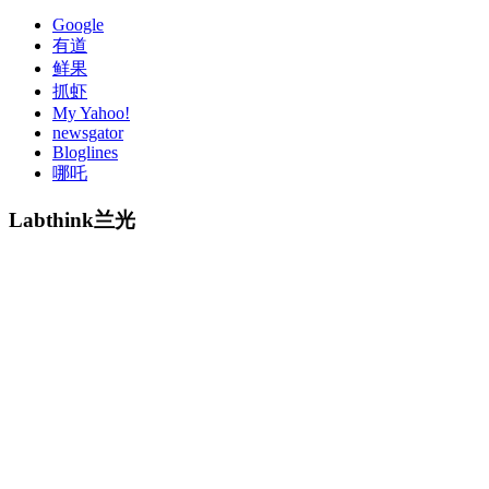
Google
有道
鲜果
抓虾
My Yahoo!
newsgator
Bloglines
哪吒
Labthink兰光