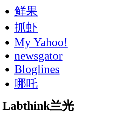
鲜果
抓虾
My Yahoo!
newsgator
Bloglines
哪吒
Labthink兰光