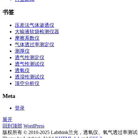
书签
压差法气体渗透仪
大输液软袋检测仪器
摩擦系数仪
气体透过率测定仪
测厚仪
透气性测定仪
透气性测试仪
透氧仪
透湿性测试仪
顶空分析仪
Meta
登录
展开
回到顶部
WordPress
版权所有 © 2010-2025 Labthink兰光，透氧仪、氧气