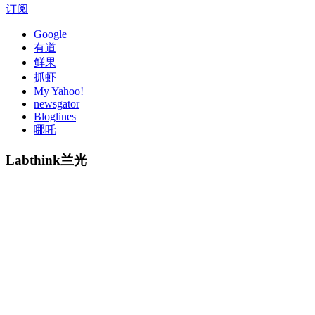
订阅
Google
有道
鲜果
抓虾
My Yahoo!
newsgator
Bloglines
哪吒
Labthink兰光