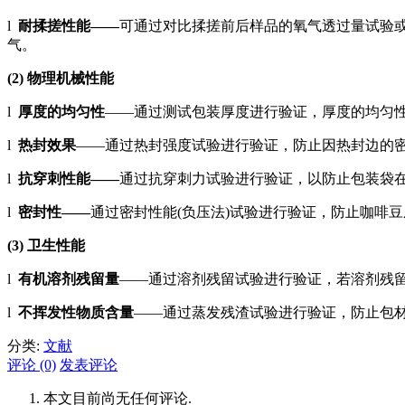
l
耐揉搓性能——
可通过对比揉搓前后样品的氧气透过量试验
气。
(2) 物理机械性能
l
厚度的均匀性
——通过测试包装厚度进行验证，厚度的均匀
l
热封效果
——通过热封强度试验进行验证，防止因热封边的
l
抗穿刺性能——
通过抗穿刺力试验进行验证，以防止包装袋
l
密封性——
通过密封性能(负压法)试验进行验证，防止咖啡
(3) 卫生性能
l
有机溶剂残留量
——通过溶剂残留试验进行验证，若溶剂残
l
不挥发性物质含量
——通过蒸发残渣试验进行验证，防止包
分类:
文献
评论 (0)
发表评论
本文目前尚无任何评论.