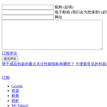
昵称 (必填)
电子邮箱 (我们会为您保密) (必
网址
订阅评论
饼干成品包装的重点关注性能指标有哪些？
方便面常见的包装
订阅
Google
有道
鲜果
抓虾
My Yahoo!