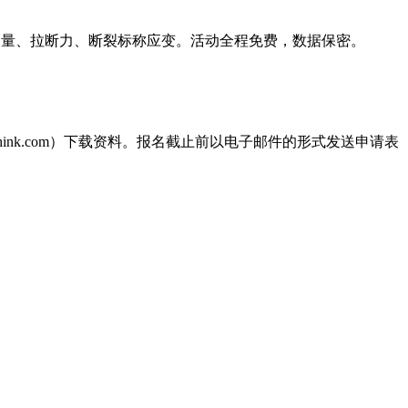
气透过量、拉断力、断裂标称应变。活动全程免费，数据保密。
think.com）下载资料。报名截止前以电子邮件的形式发送申请表