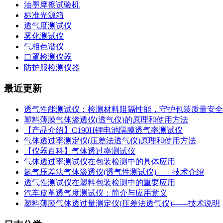
油墨摩擦试验机
标准光源箱
透气度测试仪
雾化测试仪
气相色谱仪
口罩检测仪器
防护服检测仪器
最近更新
透气性能测试仪：检测材料阻隔性能，守护包装质量安全
塑料薄膜气体渗透仪(透气仪)的原理和使用方法
【产品介绍】C190H锂电池隔膜透气率测试仪
气体透过率测定仪(压差法透气仪)原理和使用方法
【仪器百科】气体透过率测试仪
气体透过率测试仪在包装检测中的具体应用
氮气压差法气体渗透仪(透气性测试仪)——技术介绍
透气性测试仪在塑料包装检测中的重要应用
汽车皮革透气度测试仪：简介与应用意义
塑料薄膜气体透过量测定仪(压差法透气仪)——技术说明