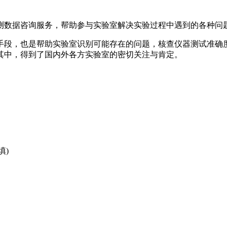
测数据咨询服务，帮助参与实验室解决实验过程中遇到的各种问
也是帮助实验室识别可能存在的问题，核查仪器测试准确度的有效方式
其中，得到了国内外各方实验室的密切关注与肯定。
填)