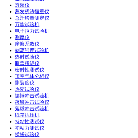
透湿仪
蒸发残渣恒重仪
总迁移量测定仪
万能试验机
电子拉力试验机
测厚仪
摩擦系数仪
剥离强度试验机
热封试验仪
瓶盖扭矩仪
密封性测试仪
顶空气体分析仪
撕裂度仪
热缩试验仪
摆锤冲击试验机
落镖冲击试验仪
落球冲击试验机
纸箱抗压机
持粘性测试仪
初粘力测试仪
揉搓试验仪