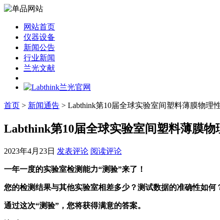
网站首页
仪器设备
新闻公告
行业新闻
兰光文献
首页
>
新闻通告
> Labthink第10届全球实验室间塑料薄膜
Labthink第10届全球实验室间塑料薄
2023年4月23日
发表评论
阅读评论
一年一度的实验室检测能力“测验”来了！
您的检测结果与其他实验室相差多少？测试数据的准确性如何
通过这次“测验”，您将获得满意的答案。