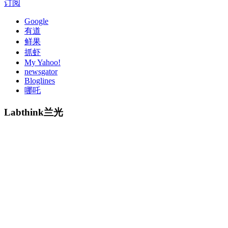
订阅
Google
有道
鲜果
抓虾
My Yahoo!
newsgator
Bloglines
哪吒
Labthink兰光