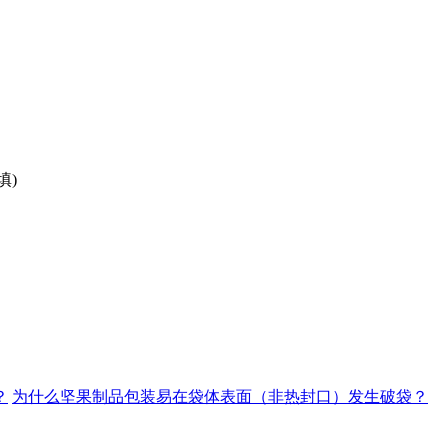
填)
？
为什么坚果制品包装易在袋体表面（非热封口）发生破袋？