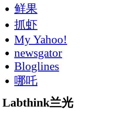
鲜果
抓虾
My Yahoo!
newsgator
Bloglines
哪吒
Labthink兰光