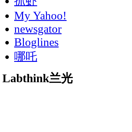
抓虾
My Yahoo!
newsgator
Bloglines
哪吒
Labthink兰光