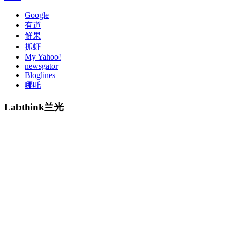
Google
有道
鲜果
抓虾
My Yahoo!
newsgator
Bloglines
哪吒
Labthink兰光