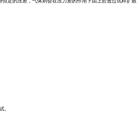
持恒定的压差，气体则会在压力差的作用下由上腔透过试样扩散
试。