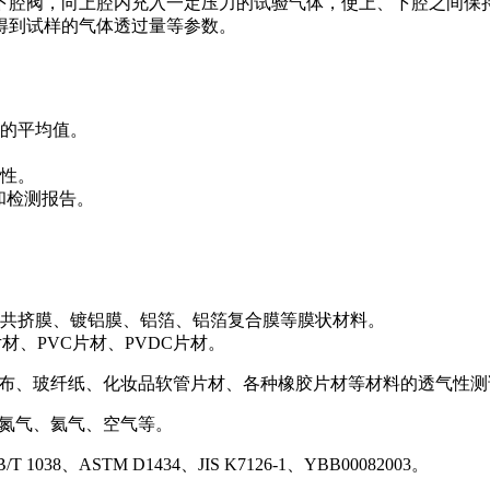
下腔阀，向上腔内充入一定压力的试验气体，使上、下腔之间保
得到试样的气体透过量等参数。
果的平均值。
性。
果和检测报告。
共挤膜、镀铝膜、铝箔、铝箔复合膜等膜状材料。
、PVC片材、PVDC片材。
玻纤布、玻纤纸、化妆品软管片材、各种橡胶片材等材料的透气性测
、氮气、氦气、空气等。
1038、ASTM D1434、JIS K7126-1、YBB00082003。