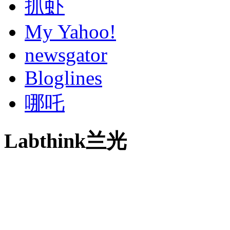
抓虾
My Yahoo!
newsgator
Bloglines
哪吒
Labthink兰光