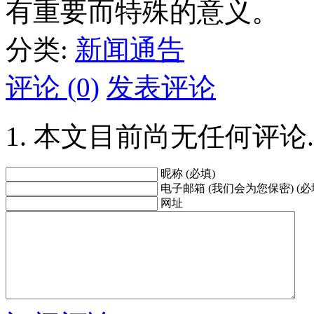
有重要而特殊的意义。
分类:
新闻通告
评论 (0)
发表评论
本文目前尚无任何评论.
昵称 (必填)
电子邮箱 (我们会为您保密) (必
网址