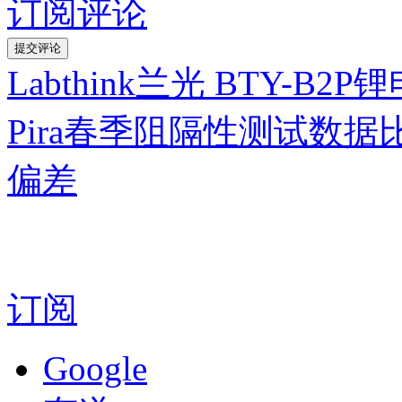
订阅评论
Labthink兰光 BTY-
Pira春季阻隔性测试数
偏差
订阅
Google