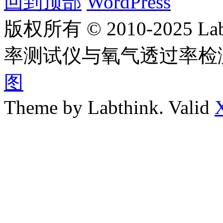
回到顶部
WordPress
版权所有 © 2010-2025
率测试仪与氧气透过率检
图
Theme by Labthink. Valid