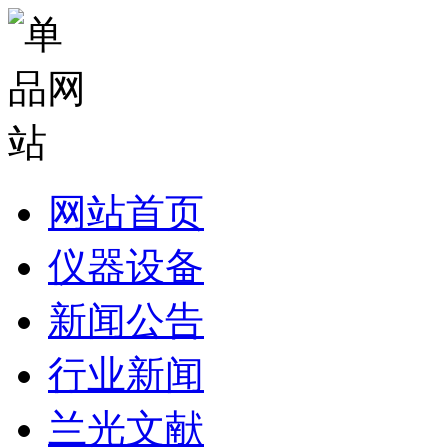
网站首页
仪器设备
新闻公告
行业新闻
兰光文献