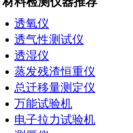
材料检测仪器推荐
透氧仪
透气性测试仪
透湿仪
蒸发残渣恒重仪
总迁移量测定仪
万能试验机
电子拉力试验机