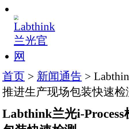
首页
>
新闻通告
> Labt
推进生产现场包装快速检
Labthink兰光i-Pr