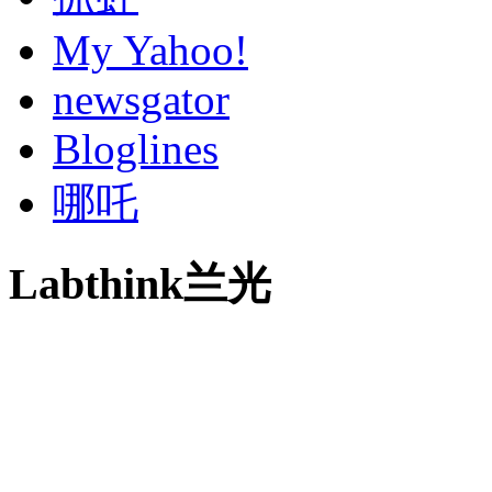
My Yahoo!
newsgator
Bloglines
哪吒
Labthink兰光