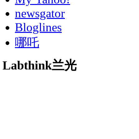
newsgator
Bloglines
哪吒
Labthink兰光