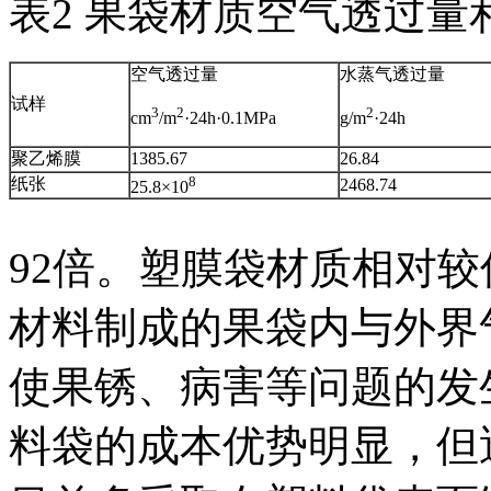
表2 果袋材质空气透过
空气透过量
水蒸气透过量
试样
3
2
2
cm
/m
·24h·0.1MPa
g/m
·24h
聚乙烯膜
1385.67
26.84
8
纸张
2468.74
25.8×10
92倍。塑膜袋材质相对
材料制成的果袋内与外界
使果锈、病害等问题的发
料袋的成本优势明显，但