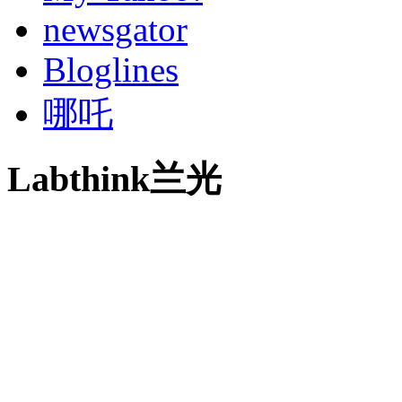
newsgator
Bloglines
哪吒
Labthink兰光