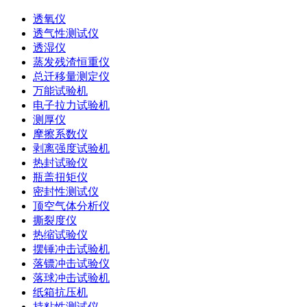
透氧仪
透气性测试仪
透湿仪
蒸发残渣恒重仪
总迁移量测定仪
万能试验机
电子拉力试验机
测厚仪
摩擦系数仪
剥离强度试验机
热封试验仪
瓶盖扭矩仪
密封性测试仪
顶空气体分析仪
撕裂度仪
热缩试验仪
摆锤冲击试验机
落镖冲击试验仪
落球冲击试验机
纸箱抗压机
持粘性测试仪