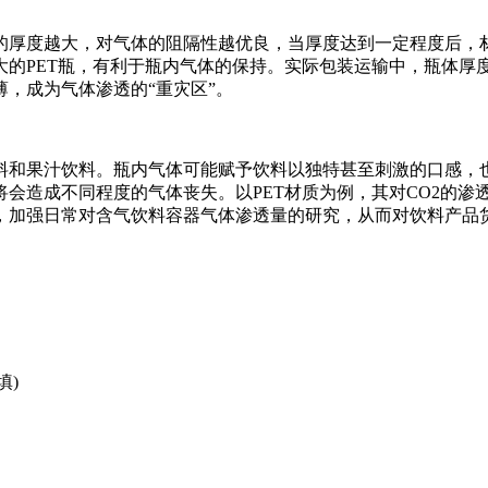
的厚度越大，对气体的阻隔性越优良，当厚度达到一定程度后，
大的PET瓶，有利于瓶内气体的保持。实际包装运输中，瓶体厚
，成为气体渗透的“重灾区”。
料和果汁饮料。瓶内气体可能赋予饮料以独特甚至刺激的口感，
会造成不同程度的气体丧失。以PET材质为例，其对CO2的渗
，加强日常对含气饮料容器气体渗透量的研究，从而对饮料产品
填)