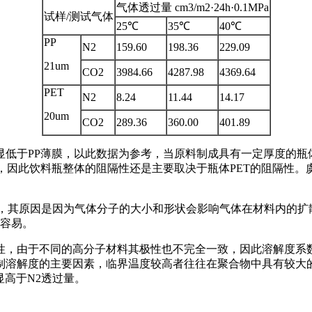
气体透过量 cm3/m2·24h·0.1MPa
试样/测试气体
25℃
35℃
40℃
PP
N2
159.60
198.36
229.09
21um
CO2
3984.66
4287.98
4369.64
PET
N2
8.24
11.44
14.17
20um
CO2
289.36
360.00
401.89
量明显低于PP薄膜，以此数据为参考，当原料制成具有一定厚度的
，因此饮料瓶整体的阻隔性还是主要取决于瓶体PET的阻隔性。
量，其原因是因为气体分子的大小和形状会影响气体在材料内的
越容易。
性，由于不同的高分子材料其极性也不完全一致，因此溶解度系
溶解度的主要因素，临界温度较高者往往在聚合物中具有较大的
显高于N2透过量。