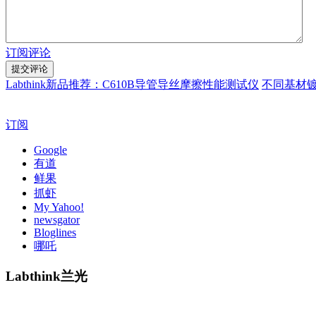
订阅评论
Labthink新品推荐：C610B导管导丝摩擦性能测试仪
不同基材
订阅
Google
有道
鲜果
抓虾
My Yahoo!
newsgator
Bloglines
哪吒
Labthink兰光