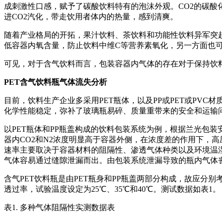
成刺激性口感，赋予了碳酸饮料特有的泡沫外观。CO2的碳酸
进CO2汽化，带走饮用者体内的热量，感到清爽。
随着产业格局的开拓，果汁饮料、茶饮料和功能性饮料异军突
低容器内氧含量，防止饮料中维C等营养素氧化，另一方面也
可见，对于含气饮料而言，包装容器内气体的存在对于保持饮
PET含气饮料瓶气体流失分析
目前，饮料生产企业多采用PET瓶体，以及PP或PET或PV
化学性能稳定，弥补了玻璃瓶易碎、质量重带来的安全和运输
以PET瓶体和PP瓶盖构成的饮料包装系统为例，根据兰光包
器内CO2和N2浓度明显高于容器外侧，在浓度差的作用下，
速率主要取决于容器材料的阻隔性、渗透气体种类以及环境温
气体容易通过缝隙泄漏而出。由包装系统泄漏导致的瓶内气体丧
含气PET饮料瓶是由PET瓶身和PP瓶盖两部分构成，故应分别考虑
透过率，试验温度设定为25℃、35℃和40℃。测试数据如表1。
表1. 多种气体阻隔性实测数据表