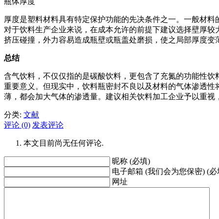
瓶体厚度
厚度是塑料材料具有特定保护功能的先决条件之一。一般材料
对于饮料生产企业来说，在成本允许的前提下建议选择壁厚较
挤压碰撞，外力容易造成瓶壁或瓶盖处磨损，使之局部厚度变薄
总结
含气饮料，不仅仅指的是碳酸饮料，更包含了充氮的功能性饮
重要意义。但现实中，饮料瓶密封不良以及材料的气体渗透性将
薄，都会加大气体的渗透量。建议相关饮料加工企业予以重视
分类:
文献
评论 (0)
发表评论
本文目前尚无任何评论.
昵称 (必填)
电子邮箱 (我们会为您保密) (必
网址