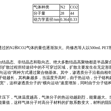
气体种类
N2
CO2
分子量
28
44
动力学直径/nm
0.364
0.33
过的N2和CO2气体的量也逐渐加大。尚修杰等人以500mL P
分为结晶态、非结晶态和取向态。绝大多数结晶高聚物都是半晶
散过程所经途径中的不可穿过区域，扩散主要发生在无定形部分。P
横向运动”两种方式通过聚合物基体。其中，渗透质分子沿着由相
链越长，其构象越多，当温度升高时，由于热运动，分子链构象变化地
宽”，这样渗透质分子的“横向运动”速度增加，同时由于分子链
常压下，气体温度越高，气体分子的热运动越剧烈，能量越大。
能量值，这样气体分子对高分子材料的扩散系数变大，材料的阻