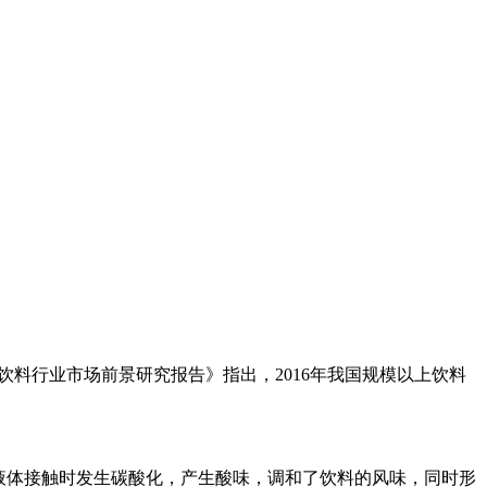
中国饮料行业市场前景研究报告》指出，2016年我国规模以上饮料
与液体接触时发生碳酸化，产生酸味，调和了饮料的风味，同时形