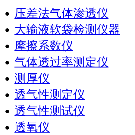
压差法气体渗透仪
大输液软袋检测仪器
摩擦系数仪
气体透过率测定仪
测厚仪
透气性测定仪
透气性测试仪
透氧仪