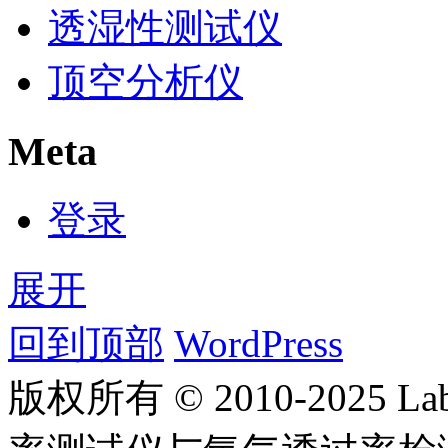
透湿性测试仪
顶空分析仪
Meta
登录
展开
回到顶部
WordPress
版权所有 © 2010-2025