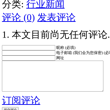
分类:
行业新闻
评论 (0)
发表评论
本文目前尚无任何评论.
昵称 (必填)
电子邮箱 (我们会为您保密) (必
网址
订阅评论