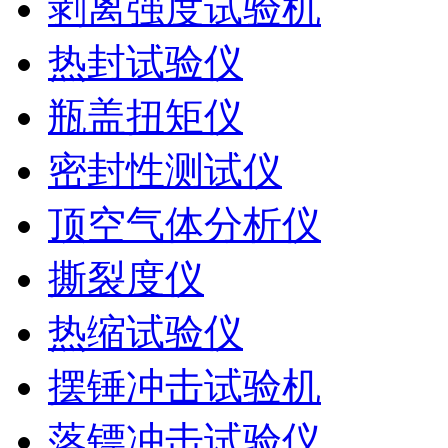
剥离强度试验机
热封试验仪
瓶盖扭矩仪
密封性测试仪
顶空气体分析仪
撕裂度仪
热缩试验仪
摆锤冲击试验机
落镖冲击试验仪