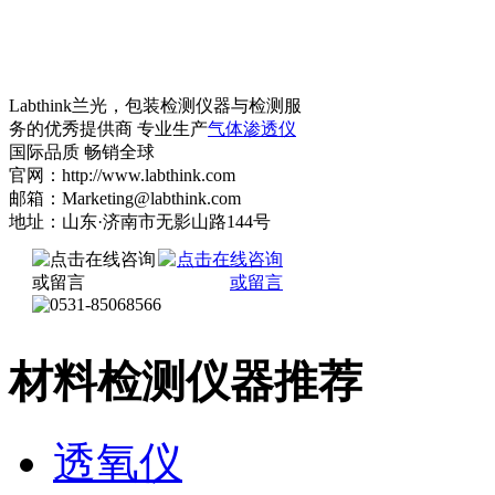
Labthink兰光，包装检测仪器与检测服
务的优秀提供商 专业生产
气体渗透仪
国际品质 畅销全球
官网：http://www.labthink.com
邮箱：Marketing@labthink.com
地址：山东·济南市无影山路144号
材料检测仪器推荐
透氧仪