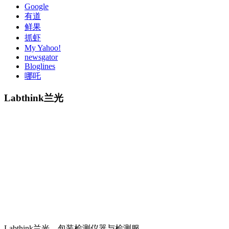
Google
有道
鲜果
抓虾
My Yahoo!
newsgator
Bloglines
哪吒
Labthink兰光
Labthink兰光，包装检测仪器与检测服