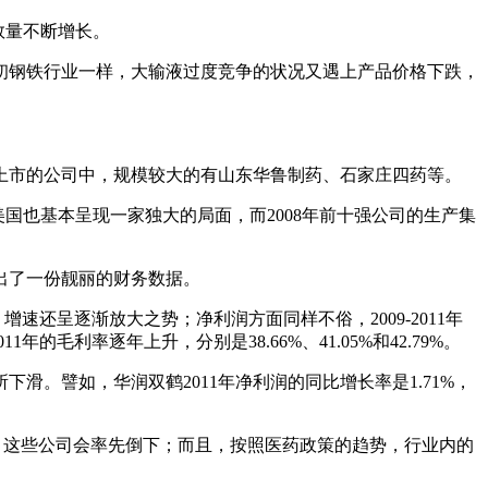
数量不断增长。
钢铁行业一样，大输液过度竞争的状况又遇上产品价格下跌，
市的公司中，规模较大的有山东华鲁制药、石家庄四药等。
也基本呈现一家独大的局面，而2008年前十强公司的生产集
出了一份靓丽的财务数据。
5%，增速还呈逐渐放大之势；净利润方面同样不俗，2009-2011年
11年的毛利率逐年上升，分别是38.66%、41.05%和42.79%。
譬如，华润双鹤2011年净利润的同比增长率是1.71%，
这些公司会率先倒下；而且，按照医药政策的趋势，行业内的