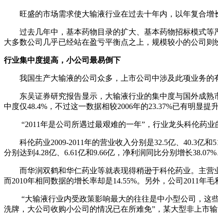
旺盛的市场需求使大输液行业在过去十年内，以年复合增长率
过去几年中，基本药物目录的扩大、基本药物招标模式等严
大多数公司几乎已经站在盈亏平衡点之上，规模较小的公司则
行业集中度提高，小公司最易倒下
我国生产大输液的公司众多，上市公司中涉及此项业务的有
东吴证券研究报告显示，大输液行业的集中度与国外成熟市场
中度仅48.4%，不过这一数据相较2006年的23.37%已有明显提
“2011年是公司所遇过最艰难的一年”，行业龙头科伦药业
科伦药业2009-2011年的营业收入分别是32.5亿、40.3亿和5
分别达到4.28亿、6.61亿和9.66亿，净利润同比分别增长38.07%
而华润双鹤和华仁药业等就表现得稍逊于科伦药业。主营业务与
而2010年相同数据的增长率却是14.55%。另外，公司2011年毛利
“大输液行业内受政策影响最大的往往是中小型公司，这些
洗牌，大公司收购小公司的情况已在所难免”，某大型非上市