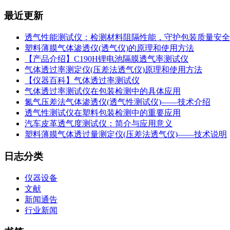
最近更新
透气性能测试仪：检测材料阻隔性能，守护包装质量安全
塑料薄膜气体渗透仪(透气仪)的原理和使用方法
【产品介绍】C190H锂电池隔膜透气率测试仪
气体透过率测定仪(压差法透气仪)原理和使用方法
【仪器百科】气体透过率测试仪
气体透过率测试仪在包装检测中的具体应用
氮气压差法气体渗透仪(透气性测试仪)——技术介绍
透气性测试仪在塑料包装检测中的重要应用
汽车皮革透气度测试仪：简介与应用意义
塑料薄膜气体透过量测定仪(压差法透气仪)——技术说明
日志分类
仪器设备
文献
新闻通告
行业新闻