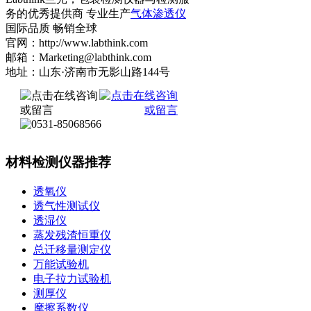
务的优秀提供商 专业生产
气体渗透仪
国际品质 畅销全球
官网：http://www.labthink.com
邮箱：Marketing@labthink.com
地址：山东·济南市无影山路144号
材料检测仪器推荐
透氧仪
透气性测试仪
透湿仪
蒸发残渣恒重仪
总迁移量测定仪
万能试验机
电子拉力试验机
测厚仪
摩擦系数仪