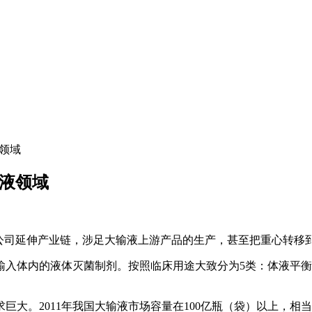
液领域
输液领域
司延伸产业链，涉足大输液上游产品的生产，甚至把重心转移
入体内的液体灭菌制剂。按照临床用途大致分为5类：体液平衡
。2011年我国大输液市场容量在100亿瓶（袋）以上，相当