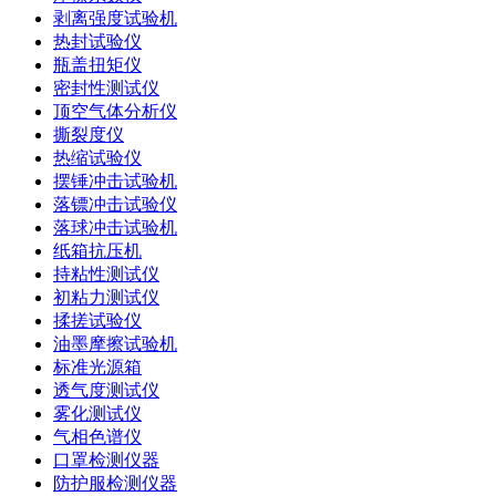
剥离强度试验机
热封试验仪
瓶盖扭矩仪
密封性测试仪
顶空气体分析仪
撕裂度仪
热缩试验仪
摆锤冲击试验机
落镖冲击试验仪
落球冲击试验机
纸箱抗压机
持粘性测试仪
初粘力测试仪
揉搓试验仪
油墨摩擦试验机
标准光源箱
透气度测试仪
雾化测试仪
气相色谱仪
口罩检测仪器
防护服检测仪器