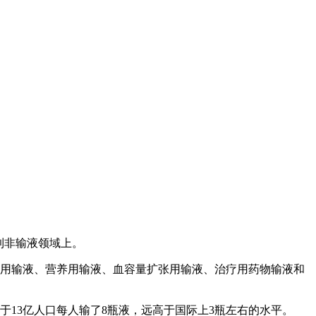
到非输液领域上。
用输液、营养用输液、血容量扩张用输液、治疗用药物输液和
于13亿人口每人输了8瓶液，远高于国际上3瓶左右的水平。