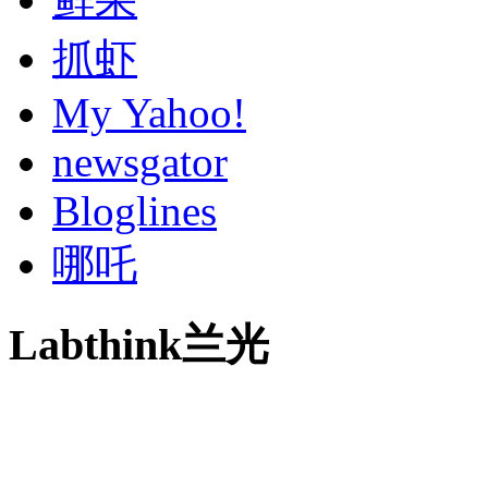
抓虾
My Yahoo!
newsgator
Bloglines
哪吒
Labthink兰光