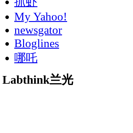
抓虾
My Yahoo!
newsgator
Bloglines
哪吒
Labthink兰光