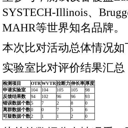
SYSTECH-Illinois、Bru
MAHR等世界知名品牌。
本次比对活动总体情况如
实验室比对评价结果
检测项目
OTR
WVTR
拉断力
伸长率
厚度
申请实验室
104
104
105
105
98
反馈结果数
94
102
96
96
93
错误数据个数
5
7
2
8
0
离群数据个数
0
0
7
5
6
可疑数据个数
2
1
1
2
0