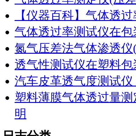
【仪器百科】气体透过
气体透过率测试仪在包
氮气压差法气体渗透仪
透气性测试仪在塑料包
汽车皮革透气度测试仪
塑料薄膜气体透过量测
明