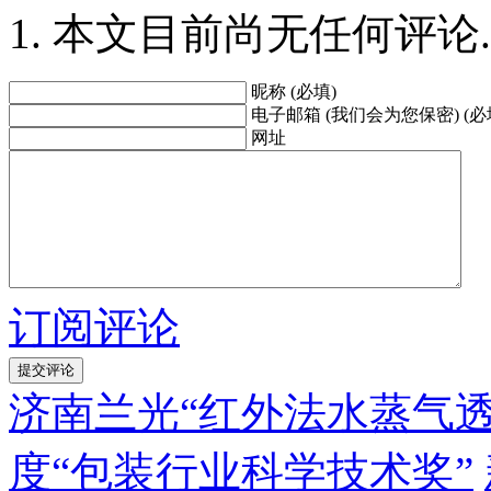
本文目前尚无任何评论.
昵称 (必填)
电子邮箱 (我们会为您保密) (必
网址
订阅评论
济南兰光“红外法水蒸气透
度“包装行业科学技术奖”