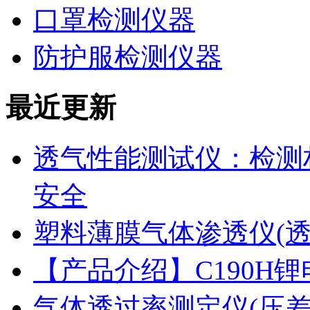
口罩检测仪器
防护服检测仪器
最近更新
透气性能测试仪：检测
安全
塑料薄膜气体渗透仪(
【产品介绍】C190H
气体透过率测定仪(压