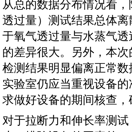
从总的数据分布情况看，
透过量）测试结果总体离
于氧气透过量与水蒸气透
的差异很大。另外，本次
检测结果明显偏离正常数
实验室仍应当重视设备的
求做好设备的期间核查，
对于拉断力和伸长率测试