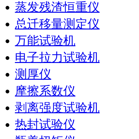
蒸发残渣恒重仪
总迁移量测定仪
万能试验机
电子拉力试验机
测厚仪
摩擦系数仪
剥离强度试验机
热封试验仪