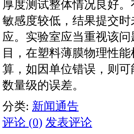
厚度测试整体情况良好。
敏感度较低，结果提交时
应。实验室应当重视该问
目，在塑料薄膜物理性能
算，如因单位错误，则可
数量级的误差。
分类:
新闻通告
评论 (0)
发表评论