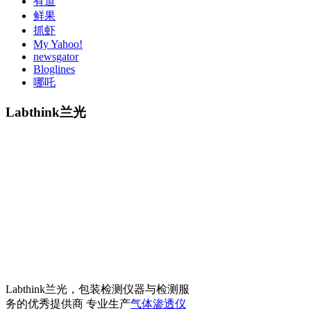
有道
鲜果
抓虾
My Yahoo!
newsgator
Bloglines
哪吒
Labthink兰光
Labthink兰光，包装检测仪器与检测服
务的优秀提供商 专业生产
气体渗透仪