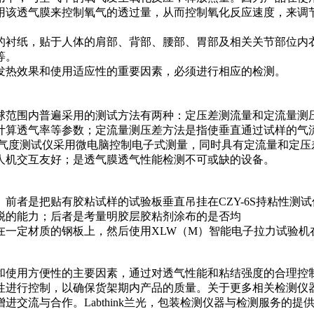
用该透气膜来控制氧气的透过量，从而控制氧化反应速度，来调
的衬纸，贴于人体的肩部、背部、腰部、胃部及相关关节部位内
等。
发热效果和使用适应性的重要因素，必须进行相应的检测。
球范围内普遍采用的测试方法有两种：定压差测流量和定流量测
计算透气率等参数；定流量测压差方法是指使垂直通过试样的气
D-G1透气度测试仪采用微电脑控制电子式测量，同时具有定流量和
人机交互友好；是透气膜透气性能检测不可或缺的设备。
前者是把贴有胶粘试样的试验板垂直吊挂在CZY-6S持粘性测
脱的能力；后者是考量明胶层胶粘剂涂布的是否均
在一定材质的钢板上，然后使用XLW（M）智能电子
拉力试验机
和使用方便性的主要因素，通过对透气性能和粘结强度的合理控
性进行控制，以确保货架期内产品的质量。关于更多相关检测仪
交流与合作。Labthink兰光，包装检测仪器与检测服务的提