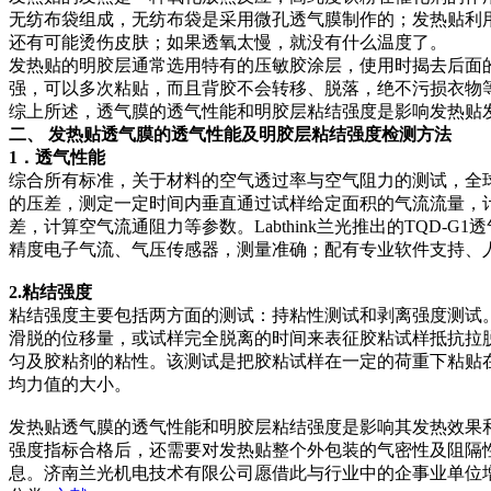
无纺布袋组成，无纺布袋是采用微孔透气膜制作的；发热贴利
还有可能烫伤皮肤；如果透氧太慢，就没有什么温度了。
发热贴的明胶层通常选用特有的压敏胶涂层，使用时揭去后面
强，可以多次粘贴，而且背胶不会转移、脱落，绝不污损衣物
综上所述，透气膜的透气性能和明胶层粘结强度是影响发热贴
二、
发热贴透气膜的透气性能及明胶层粘结强度检测方法
1．
透气性能
综合所有标准，关于材料的空气透过率与空气阻力的测试，全
的压差，测定一定时间内垂直通过试样给定面积的气流流量，
差，计算空气流通阻力等参数。Labthink兰光推出的TQ
精度电子气流、气压传感器，测量准确；配有专业软件支持、
2.
粘结强度
粘结强度主要包括两方面的测试：持粘性测试和剥离强度测试。
滑脱的位移量，或试样完全脱离的时间来表征胶粘试样抵抗拉
匀及胶粘剂的粘性。该测试是把胶粘试样在一定的荷重下粘贴
均力值的大小。
发热贴透气膜的透气性能和明胶层粘结强度是影响其发热效果
强度指标合格后，还需要对发热贴整个外包装的气密性及阻隔
息。济南兰光机电技术有限公司愿借此与行业中的企事业单位增进