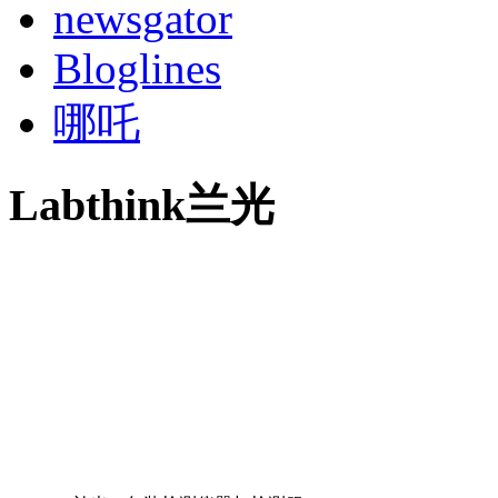
newsgator
Bloglines
哪吒
Labthink兰光